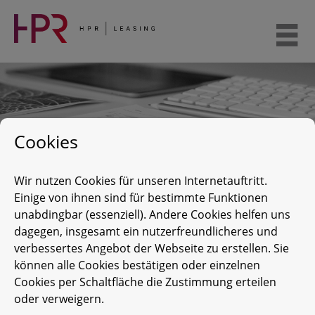
Weiter
zum
Inhalt
Cookies
Wir nutzen Cookies für unseren Internetauftritt.
Einige von ihnen sind für bestimmte Funktionen
Neuigkeiten
unabdingbar (essenziell). Andere Cookies helfen uns
dagegen, insgesamt ein nutzerfreundlicheres und
verbessertes Angebot der Webseite zu erstellen. Sie
Es liegen zur Zeit keine aktuellen Beiträge vor.
können alle Cookies bestätigen oder einzelnen
Wenn Sie sich für ein spezielles Thema
Cookies per Schaltfläche die Zustimmung erteilen
interessieren, probieren Sie doch einmal unsere
oder verweigern.
Volltextsuche aus.