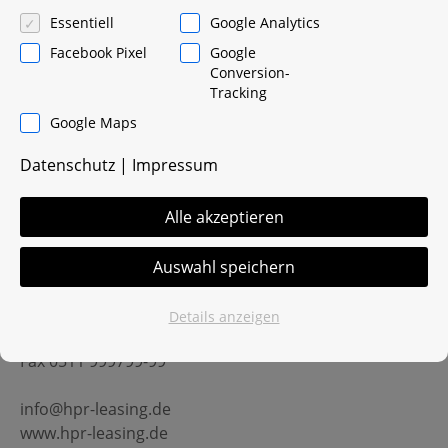
Essentiell
Google Analytics
Suchen
Facebook Pixel
Google
nach:
Conversion-
Tracking
Google Maps
Datenschutz
|
Impressum
Kontakt
Alle akzeptieren
HPR Leasing GmbH
Lindenallee 6
Auswahl speichern
30657 Hannover
Details anzeigen
Tel.
0511 999799-0
Fax 0511 999799-99
info@hpr-leasing.de
www.hpr-leasing.de