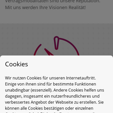
Vertragsmodalitäten sind unsere Reputation.
Mit uns werden Ihre Visionen Realität!
Cookies
Wir nutzen Cookies für unseren Internetauftritt.
Einige von ihnen sind für bestimmte Funktionen
unabdingbar (essenziell). Andere Cookies helfen uns
dagegen, insgesamt ein nutzerfreundlicheres und
Alternativ können Sie uns auch eine
E-Mail
verbessertes Angebot der Webseite zu erstellen. Sie
können alle Cookies bestätigen oder einzelnen
senden oder Sie rufen uns an: