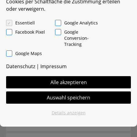
Cookies per Schaltfläche die Zustimmung erteilen
oder verweigern.
0511 999799-0
Essentiell
Google Analytics
Facebook Pixel
Google
Informationen für Industriepartner
Conversion-
Tracking
Angebot anfordern
Google Maps
Datenschutz
|
Impressum
Jetzt ein unverbindliches Angebot anfordern.
Sie erhalten innerhalb kürzester Zeit eine
Alle akzeptieren
Antwort. Natürlich inklusive Nennung der
monatlichen Rate, die Sie als betriebliche
Auswahl speichern
Aufwendung absetzen können.
Details anzeigen