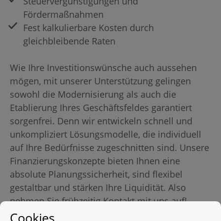
Steuervergünstigungen und
Fördermaßnahmen
Fest kalkulierbare Kosten durch
gleichbleibende Raten
Wie Ihre Investitionswünsche auch aussehen
mögen, mit unserer Unterstützung gelingen
sowohl die Modernisierung als auch die
Etablierung Ihres Geschäftsfeldes garantiert
sorgenfrei. Denn wir entwickeln schnell und
unkompliziert Lösungsmodelle, die individuell
auf Ihre Bedürfnisse zugeschnitten sind. Unsere
Finanzierungskonzepte bieten Ihnen eine
absolute Planungssicherheit, sind flexibel
gestaltbar und stärken Ihre Liquidität. Also
nehmen Sie frühzeitig Kontakt mit uns auf!
Cookies