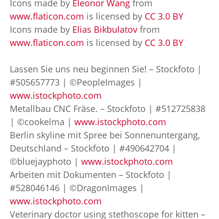
Icons made by
Eleonor Wang
from
www.flaticon.com
is licensed by
CC 3.0 BY
Icons made by
Elias Bikbulatov
from
www.flaticon.com
is licensed by
CC 3.0 BY
Lassen Sie uns neu beginnen Sie! – Stockfoto |
#505657773 | ©PeopleImages |
www.istockphoto.com
Metallbau CNC Fräse. – Stockfoto | #512725838
| ©cookelma |
www.istockphoto.com
Berlin skyline mit Spree bei Sonnenuntergang,
Deutschland – Stockfoto | #490642704 |
©bluejayphoto |
www.istockphoto.com
Arbeiten mit Dokumenten – Stockfoto |
#528046146 | ©DragonImages |
www.istockphoto.com
Veterinary doctor using stethoscope for kitten –