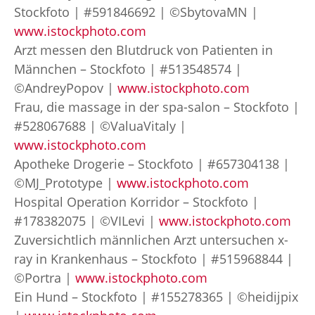
Stockfoto | #591846692 | ©SbytovaMN |
www.istockphoto.com
Arzt messen den Blutdruck von Patienten in
Männchen – Stockfoto | #513548574 |
©AndreyPopov |
www.istockphoto.com
Frau, die massage in der spa-salon – Stockfoto |
#528067688 | ©ValuaVitaly |
www.istockphoto.com
Apotheke Drogerie – Stockfoto | #657304138 |
©MJ_Prototype |
www.istockphoto.com
Hospital Operation Korridor – Stockfoto |
#178382075 | ©VILevi |
www.istockphoto.com
Zuversichtlich männlichen Arzt untersuchen x-
ray in Krankenhaus – Stockfoto | #515968844 |
©Portra |
www.istockphoto.com
Ein Hund – Stockfoto | #155278365 | ©heidijpix