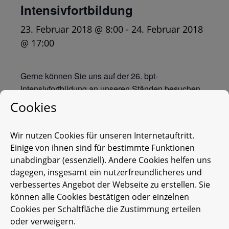
Intensivfortbildung
23. Februar 2018 @ 8:00
-
24. Februar 2018
@ 17:00
Gerne können Sie uns auf der 26. bpt-
Intensivfortbildung an unseren Ständen besuchen.
Wir freuen uns darauf, Ihnen unser Wartezimmer
Cookies
Format TV-Vet vorzustellen und die Möglichkeiten
eines visuellen Mitarbeiters aufzuzeigen. Neben
Wir nutzen Cookies für unseren Internetauftritt.
unserem Entertainment-Programm, beraten wir Sie
Einige von ihnen sind für bestimmte Funktionen
auch gerne zu anderen Investitionsmöglichkeiten
unabdingbar (essenziell). Andere Cookies helfen uns
mit attraktiven Leasingmodellen. Zudem bieten wir
dagegen, insgesamt ein nutzerfreundlicheres und
unseren Kunden nun auch speziell für den
verbessertes Angebot der Webseite zu erstellen. Sie
Veterinärbereich einen Abrechnungs- und
können alle Cookies bestätigen oder einzelnen
Inkassoservice an. Unsere Stände finden Sie in der
Cookies per Schaltfläche die Zustimmung erteilen
Halle an
Stand A17.
Wir freuen uns auf Ihren
oder verweigern.