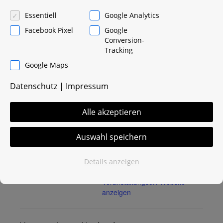
Besuch!
Essentiell
Google Analytics
Facebook Pixel
Google
Conversion-
Zum Kalender hinzufügen
Tracking
Google Maps
Datenschutz
|
Impressum
DETAILS
VERANSTALTUNGSORT
Bielefeld Messe
Beginn:
Alle akzeptieren
23. Februar 2018 @
Willy Brandt Platz 1
8:00
33602
,
Bielefeld
Auswahl speichern
Germany
Ende:
24. Februar 2018 @
Details anzeigen
Website:
17:00
Veranstaltungsort-Website
anzeigen